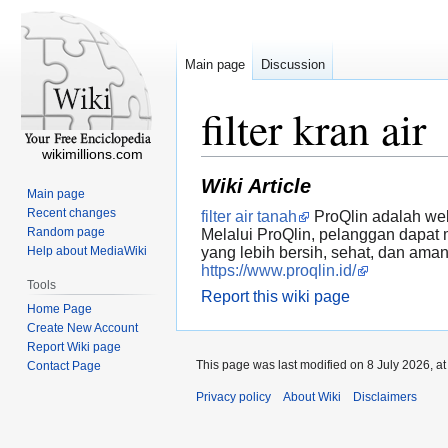
Main page
Discussion
filter kran air
wikimillions.com
Wiki Article
Main page
Recent changes
filter air tanah
ProQlin adalah web
Random page
Melalui ProQlin, pelanggan dapat m
Help about MediaWiki
yang lebih bersih, sehat, dan ama
https://www.proqlin.id/
Tools
Report this wiki page
Home Page
Create New Account
Report Wiki page
This page was last modified on 8 July 2026, at
Contact Page
Privacy policy
About Wiki
Disclaimers